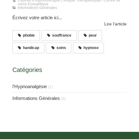
Cabinet d'Hypnothérapie Clinique Thérapeutique / Centre de
soins Energétique
Informations Générales
Écrivez votre article ici...
Lire l'article
phobie
souffrance
peur
handicap
soins
hypnose
Catégories
l'Hypnoanalgésie
(1)
Informations Générales
(5)