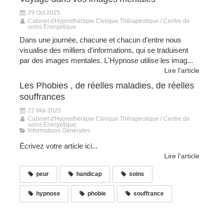
29 Oct 2025
Cabinet d'Hypnothérapie Clinique Thérapeutique / Centre de
soins Energétique
Dans une journée, chacune et chacun d'entre nous
visualise des milliers d'informations, qui se traduisent
par des images mentales. L'Hypnose utilise les imag...
Lire l'article
Les Phobies , de réelles maladies, de réelles
souffrances
22 Mai 2025
Cabinet d'Hypnothérapie Clinique Thérapeutique / Centre de
soins Energétique
Informations Générales
Écrivez votre article ici...
Lire l'article
peur
handicap
soins
hypnose
phobie
souffrance