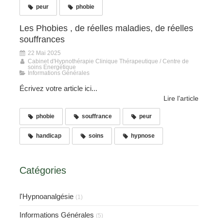
peur
phobie
Les Phobies , de réelles maladies, de réelles
souffrances
22 Mai 2025
Cabinet d'Hypnothérapie Clinique Thérapeutique / Centre de
soins Energétique
Informations Générales
Écrivez votre article ici...
Lire l'article
phobie
souffrance
peur
handicap
soins
hypnose
Catégories
l'Hypnoanalgésie
(1)
Informations Générales
(5)