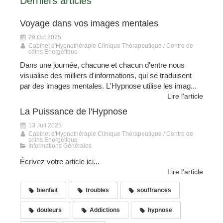
Derniers articles
Voyage dans vos images mentales
29 Oct 2025
Cabinet d'Hypnothérapie Clinique Thérapeutique / Centre de
soins Energétique
Dans une journée, chacune et chacun d'entre nous
visualise des milliers d'informations, qui se traduisent
par des images mentales. L'Hypnose utilise les imag...
Lire l'article
La Puissance de l'Hypnose
13 Juil 2025
Cabinet d'Hypnothérapie Clinique Thérapeutique / Centre de
soins Energétique
Informations Générales
Écrivez votre article ici...
Lire l'article
bienfait
troubles
souffrances
douleurs
Addictions
hypnose