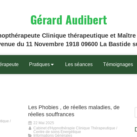
Gérard Audibert
opthérapeute Clinique thérapeutique et Maître 
venue du 11 Novembre 1918 09600 La Bastide su
hérapeute
Pratiques
Les séances
Témoignages
Les Phobies , de réelles maladies, de
R
réelles souffrances
tique /
22 Mai 2025
Cabinet d'Hypnothérapie Clinique Thérapeutique /
Centre de soins Energétique
Informations Générales