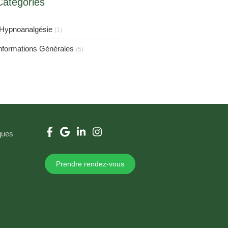
Catégories
'Hypnoanalgésie
(1)
nformations Générales
(5)
iques
Prendre rendez-vous