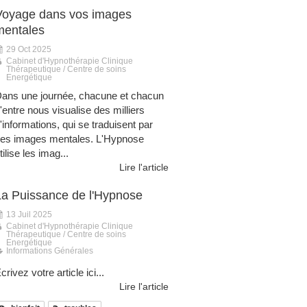
Voyage dans vos images
mentales
29 Oct 2025
Cabinet d'Hypnothérapie Clinique
Thérapeutique / Centre de soins
Energétique
ans une journée, chacune et chacun
'entre nous visualise des milliers
'informations, qui se traduisent par
es images mentales. L'Hypnose
tilise les imag...
Lire l'article
La Puissance de l'Hypnose
13 Juil 2025
Cabinet d'Hypnothérapie Clinique
Thérapeutique / Centre de soins
Energétique
Informations Générales
crivez votre article ici...
Lire l'article