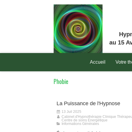
Hypn
au 15 A
Accueil
Votre t
Phobie
La Puissance de l'Hypnose
13 Juil 2025
Cabinet d'Hypnothérapie Clinique Thérapeu
Centre de soins Energétique
Informations Générales