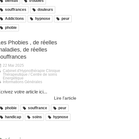
bienfait
troubles
souffrances
douleurs
Addictions
hypnose
peur
phobie
es Phobies , de réelles
aladies, de réelles
souffrances
22 Mai 2025
Cabinet d'Hypnothérapie Clinique
Thérapeutique / Centre de soins
Energétique
Informations Générales
crivez votre article ici...
Lire l'article
phobie
souffrance
peur
handicap
soins
hypnose