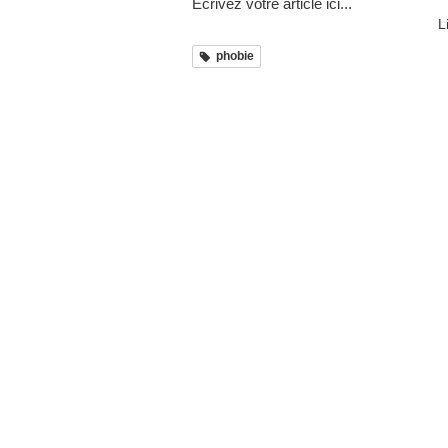
Écrivez votre article ici...
L
phobie